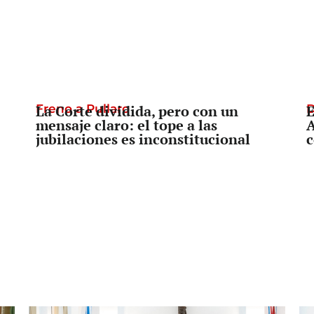
Freno a Pullaro
La Corte dividida, pero con un
D
E
mensaje claro: el tope a las
A
jubilaciones es inconstitucional
c