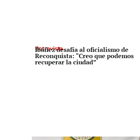
Entrevista
Ibáñez desafía al oficialismo de
Reconquista: “Creo que podemos
recuperar la ciudad”