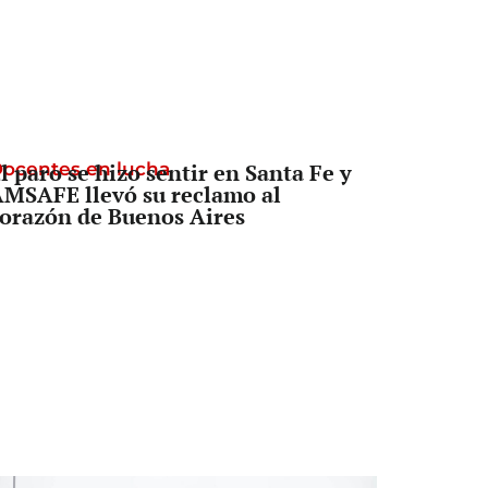
ocentes en lucha
l paro se hizo sentir en Santa Fe y
MSAFE llevó su reclamo al
orazón de Buenos Aires