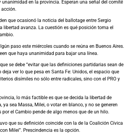
y unanimidad en la provincia. Esperan una señal del comité
 acción.
en que ocasionó la noticia del ballotage entre Sergio
La libertad avanza. La cuestión es qué posición toma el
Cambio.
algún paso este miércoles cuando se reúna en Buenos Aires.
reen que haya unanimidad para bajar una línea.
que se debe “evitar que las definiciones partidarias sean de
to deja ver lo que pesa en Santa Fe: Unidos, el espacio que
erios disímiles no sólo entre radicales, sino con el PRO y
vincia, lo más factible es que se decida la libertad de
, ya sea Massa, Milei, o votar en blanco, y no se generen
tos por el Cambio pende de algo menos que de un hilo.
tuvo que su definición coincide con la de la Coalición Cívica
on Milei”. Prescindencia es la opción.