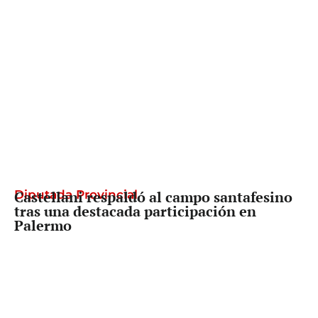
Diputada Provincial
Castellani respaldó al campo santafesino
tras una destacada participación en
Palermo