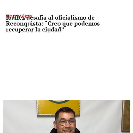
Entrevista
Ibáñez desafía al oficialismo de
Reconquista: “Creo que podemos
recuperar la ciudad”