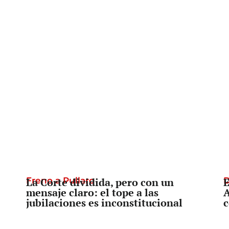
Freno a Pullaro
La Corte dividida, pero con un
D
E
mensaje claro: el tope a las
A
jubilaciones es inconstitucional
c