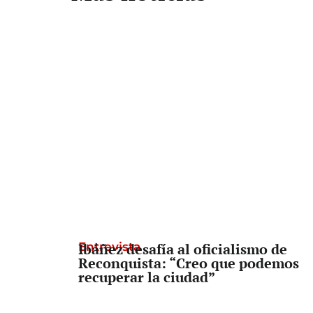
Entrevista
Ibáñez desafía al oficialismo de
Reconquista: “Creo que podemos
recuperar la ciudad”