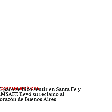
ocentes en lucha
l paro se hizo sentir en Santa Fe y
MSAFE llevó su reclamo al
orazón de Buenos Aires