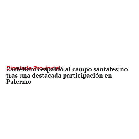
Diputada Provincial
Castellani respaldó al campo santafesino
tras una destacada participación en
Palermo