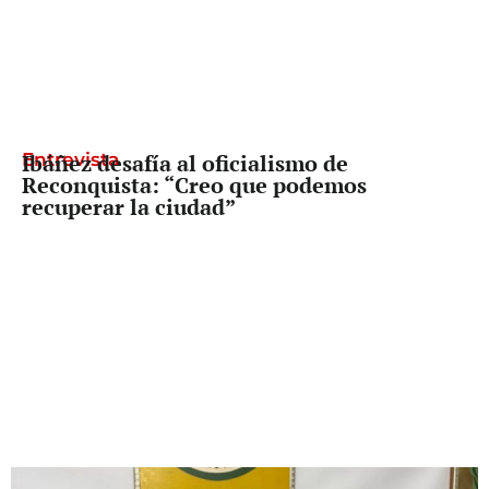
Entrevista
Ibáñez desafía al oficialismo de
Reconquista: “Creo que podemos
recuperar la ciudad”