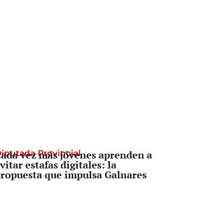
iputada Provincial
ada vez más jóvenes aprenden a
vitar estafas digitales: la
ropuesta que impulsa Galnares