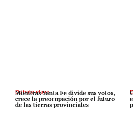
Debate clave
Mientras Santa Fe divide sus votos,
D
C
crece la preocupación por el futuro
e
de las tierras provinciales
p