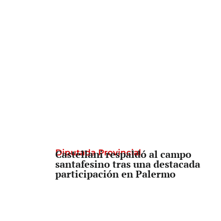
Diputada Provincial
Castellani respaldó al campo
santafesino tras una destacada
participación en Palermo