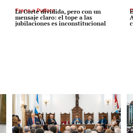
Freno a Pullaro
La Corte dividida, pero con un
D
E
mensaje claro: el tope a las
A
jubilaciones es inconstitucional
c
Prevención o Censura
Tras el secuestro de una bandera en
L