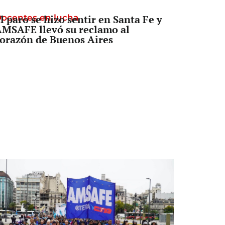
ocentes en lucha
l paro se hizo sentir en Santa Fe y
MSAFE llevó su reclamo al
orazón de Buenos Aires
Senado
a Legislatura aprobó una ley clave