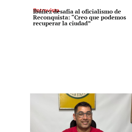
Entrevista
Ibáñez desafía al oficialismo de
Reconquista: “Creo que podemos
recuperar la ciudad”
Informe lapidario
El informe que complica al