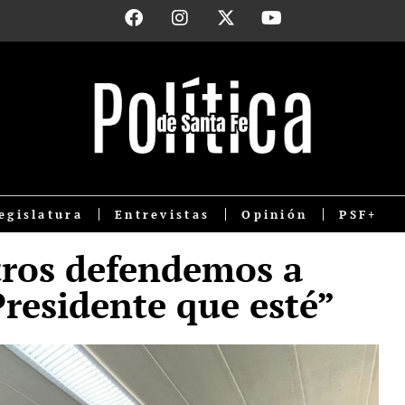
egislatura
Entrevistas
Opinión
PSF+
tros defendemos a
Presidente que esté”