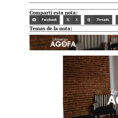
Compartí esta nota:
Facebook
X
Threads
Temas de la nota: