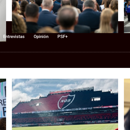
Newell’s, la pregunta política es:
p
¿de qué lado está Pullaro?
Entrevistas
Opinión
PSF+