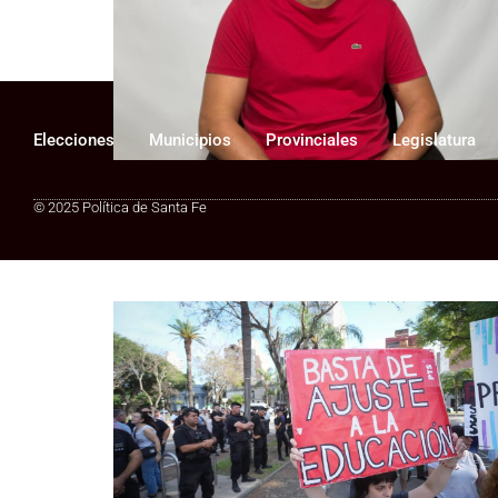
Gobierno: los salarios estatales
fueron la variable de ajuste
Elecciones
Municipios
Provinciales
Legislatura
© 2025 Política de Santa Fe