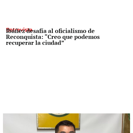
Entrevista
Ibáñez desafía al oficialismo de
Reconquista: “Creo que podemos
recuperar la ciudad”