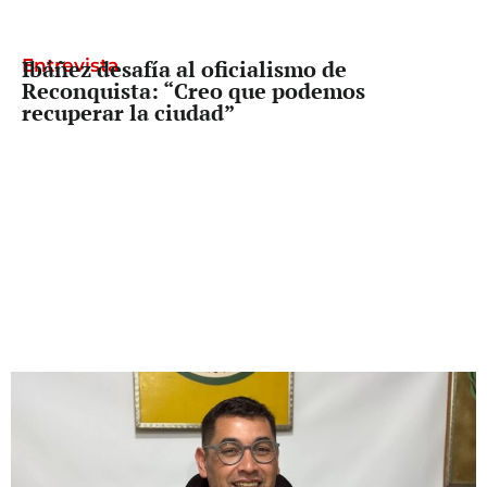
Entrevista
Ibáñez desafía al oficialismo de
Reconquista: “Creo que podemos
recuperar la ciudad”