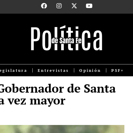
egislatura
Entrevistas
Opinión
PSF+
Gobernador de Santa
a vez mayor