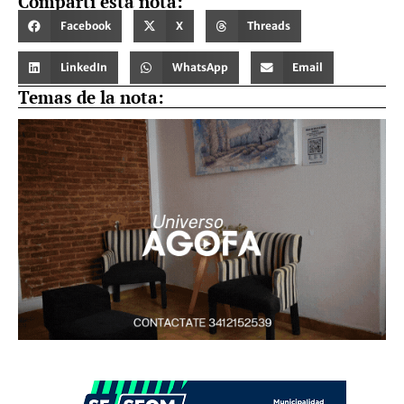
Compartí esta nota:
Facebook
X
Threads
LinkedIn
WhatsApp
Email
Temas de la nota: