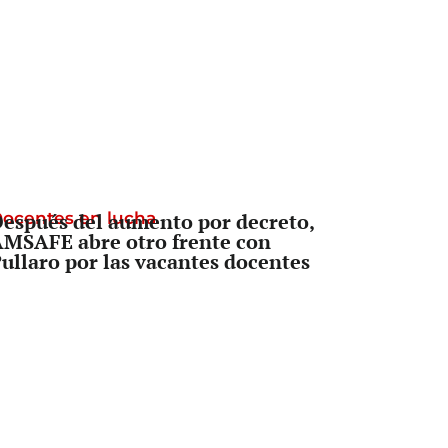
ocentes en lucha
espués del aumento por decreto,
MSAFE abre otro frente con
ullaro por las vacantes docentes