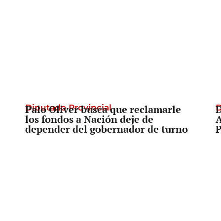
Diputado Provincial
Palo Oliver busca que reclamarle
D
D
los fondos a Nación deje de
A
depender del gobernador de turno
P