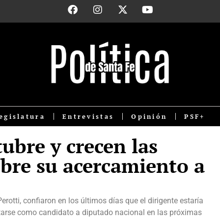
egislatura
Entrevistas
Opinión
PSF+
tubre y crecen las
obre su acercamiento a
otti, confiaron en los últimos días que el dirigente estaría
ntarse como candidato a diputado nacional en las próximas