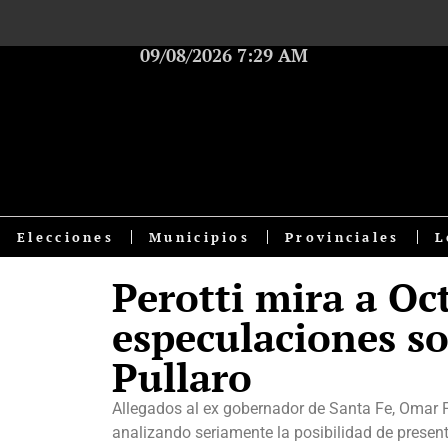
09/08/2026 7:29 AM
Elecciones
Municipios
Provinciales
L
Perotti mira a Oc
especulaciones s
Pullaro
Allegados al ex gobernador de Santa Fe, Omar Per
analizando seriamente la posibilidad de prese