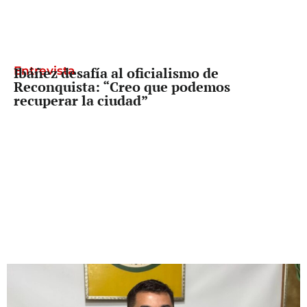
Entrevista
Ibáñez desafía al oficialismo de
Reconquista: “Creo que podemos
recuperar la ciudad”