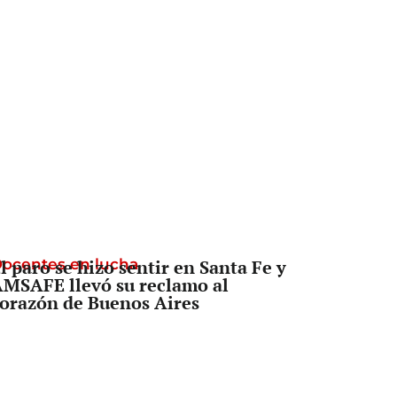
ocentes en lucha
l paro se hizo sentir en Santa Fe y
MSAFE llevó su reclamo al
orazón de Buenos Aires