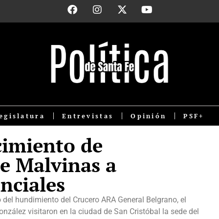
egislatura
Entrevistas
Opinión
PSF+
imiento de
e Malvinas a
inciales
 del hundimiento del Crucero ARA General Belgrano, el
nzález visitaron en la ciudad de San Cristóbal la sede del