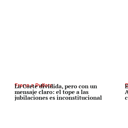
Freno a Pullaro
La Corte dividida, pero con un
D
E
mensaje claro: el tope a las
A
jubilaciones es inconstitucional
c