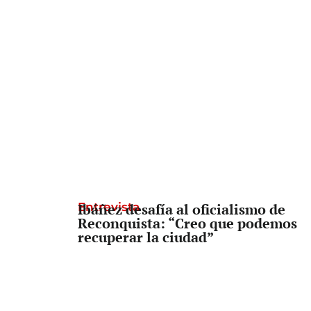
Entrevista
Ibáñez desafía al oficialismo de
Reconquista: “Creo que podemos
recuperar la ciudad”