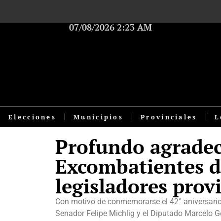
07/08/2026 2:23 AM
Elecciones
Municipios
Provinciales
L
Profundo agradec
Excombatientes d
legisladores prov
Con motivo de conmemorarse el 42° aniversario
Senador Felipe Michlig y el Diputado Marcelo Go