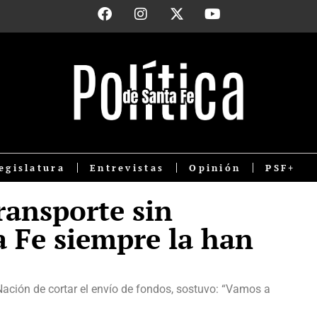
egislatura
Entrevistas
Opinión
PSF+
transporte sin
a Fe siempre la han
 Nación de cortar el envío de fondos, sostuvo: “Vamos a