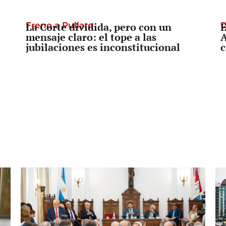
Freno a Pullaro
La Corte dividida, pero con un
D
E
mensaje claro: el tope a las
A
jubilaciones es inconstitucional
c