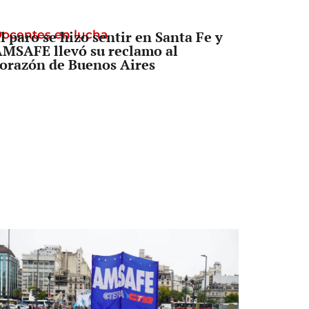
ocentes en lucha
l paro se hizo sentir en Santa Fe y
MSAFE llevó su reclamo al
orazón de Buenos Aires