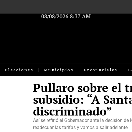
08/08/2026 8:37 AM
Elecciones
Municipios
Provinciales
L
Pullaro sobre el 
subsidio: “A Sant
discriminado”
Así se refirió el Gobernador ante la decisión de
readecuar las tarifas y vamos a salir adelante