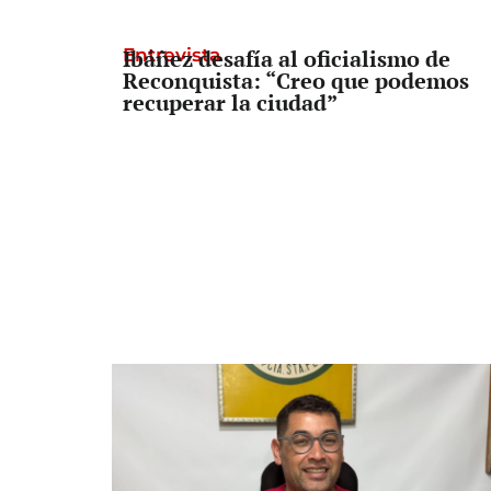
Entrevista
Ibáñez desafía al oficialismo de
Reconquista: “Creo que podemos
recuperar la ciudad”