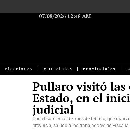
07/08/2026 12:48 AM
Elecciones
Municipios
Provinciales
L
Pullaro visitó las 
Estado, en el inic
judicial
Con el comienzo del mes de febrero, que marca el
provincia, saludó a los trabajadores de Fiscalí