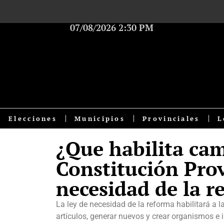
07/08/2026 2:30 PM
Elecciones
Municipios
Provinciales
L
¿Que habilita cam
Constitución Prov
necesidad de la r
La ley de necesidad de la reforma habilitará a
artículos, generar nuevos y crear organismos e 