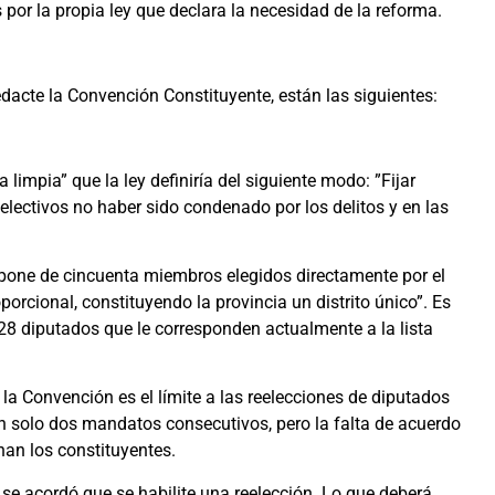
or la propia ley que declara la necesidad de la reforma.
dacte la Convención Constituyente, están las siguientes:
 limpia” que la ley definiría del siguiente modo: ”Fijar
lectivos no haber sido condenado por los delitos y en las
one de cincuenta miembros elegidos directamente por el
orcional, constituyendo la provincia un distrito único”. Es
28 diputados que le corresponden actualmente a la lista
a Convención es el límite a las reelecciones de diputados
n solo dos mandatos consecutivos, pero la falta de acuerdo
nan los constituyentes.
 se acordó que se habilite una reelección. Lo que deberá