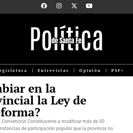
egislatura
Entrevistas
Opinión
PSF+
biar en la
incial la Ley de
eforma?
 la Convención Constituyente a modificar más de 50
instancias de participación popular que la provincia no