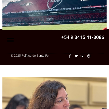
Senado
La Legislatura aprobó una ley clave para
una cooperativa de Santa Fe: ¿qué
cambia?
+54 9 3415 41-3086
© 2025 Política de Santa Fe