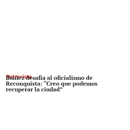
Entrevista
Ibáñez desafía al oficialismo de
Reconquista: “Creo que podemos
recuperar la ciudad”