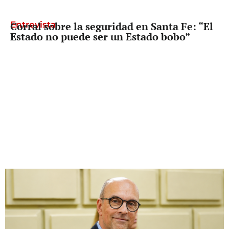
Entrevista
Corral sobre la seguridad en Santa Fe: “El
Estado no puede ser un Estado bobo”
Diputado Provincial
Palo Oliver busca que reclamarle los