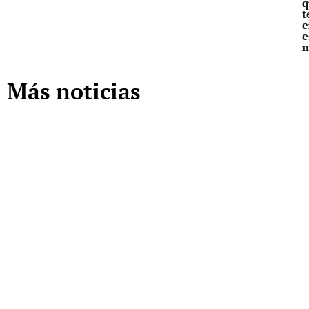
q
t
e
e
Más noticias