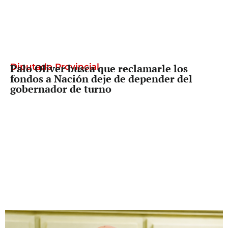
Diputado Provincial
Palo Oliver busca que reclamarle los
fondos a Nación deje de depender del
gobernador de turno