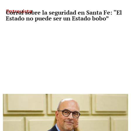
Entrevista
Corral sobre la seguridad en Santa Fe: “El
Estado no puede ser un Estado bobo”
Diputado Provincial
Palo Oliver busca que reclamarle los
fondos a Nación deje de depender del