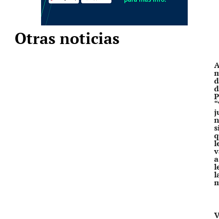
Otras noticias
A
m
d
d
P
“
j
n
s
q
l
v
a
l
l
V