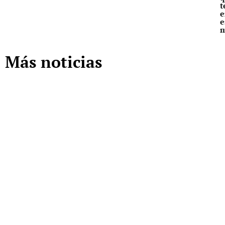
t
e
e
Más noticias