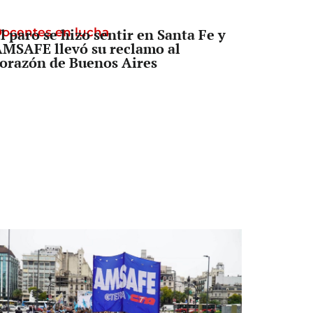
ocentes en lucha
l paro se hizo sentir en Santa Fe y
MSAFE llevó su reclamo al
orazón de Buenos Aires
Senado