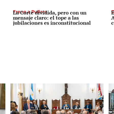
Freno a Pullaro
La Corte dividida, pero con un
D
E
mensaje claro: el tope a las
A
jubilaciones es inconstitucional
c
Prevención o Censura