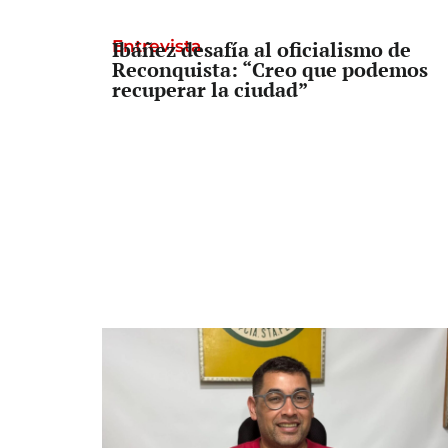
Entrevista
Ibáñez desafía al oficialismo de
Reconquista: “Creo que podemos
recuperar la ciudad”
Informe lapidario