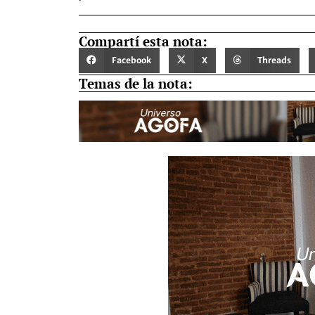
Compartí esta nota:
Facebook
X
Threads
Temas de la nota: