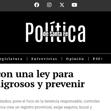
egislatura
Entrevistas
Opinión
PSF+
con una ley para
ligrosos y prevenir
tados, pone el foco en la tenencia responsable, controles
tiva crea un registro provincial, exige seguros, bozal y