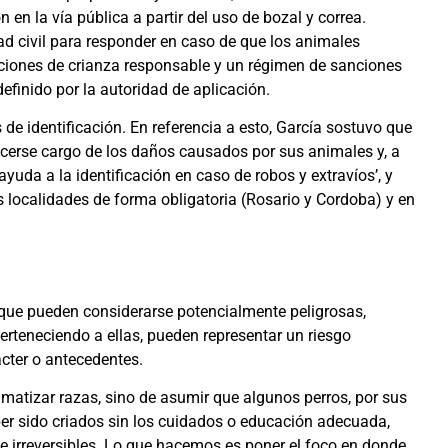
en la vía pública a partir del uso de bozal y correa.
d civil para responder en caso de que los animales
iones de crianza responsable y un régimen de sanciones
finido por la autoridad de aplicación.
de identificación. En referencia a esto, García sostuvo que
acerse cargo de los daños causados por sus animales y, a
yuda a la identificación en caso de robos y extravíos’, y
 localidades de forma obligatoria (Rosario y Cordoba) y en
s que pueden considerarse potencialmente peligrosas,
erteneciendo a ellas, pueden representar un riesgo
ácter o antecedentes.
gmatizar razas, sino de asumir que algunos perros, por sus
aber sido criados sin los cuidados o educación adecuada,
e irreversibles. Lo que hacemos es poner el foco en donde