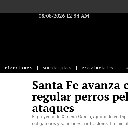
08/08/2026 12:54 AM
Elecciones
Municipios
Provinciales
L
Santa Fe avanza 
regular perros pe
ataques
El proyecto de Ximena García, aprobado en Dipu
obligatorios y sanciones a infractores. La inicia