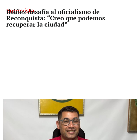
Entrevista
Ibáñez desafía al oficialismo de
Reconquista: “Creo que podemos
recuperar la ciudad”
Freno a Pullaro
La Corte dividida, pero con un mensaje