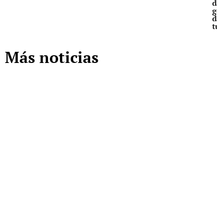
d
g
d
t
Más noticias