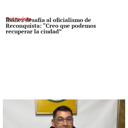
Entrevista
Ibáñez desafía al oficialismo de
Reconquista: “Creo que podemos
recuperar la ciudad”