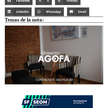
Facebook
X
Threads
LinkedIn
WhatsApp
Email
Temas de la nota: