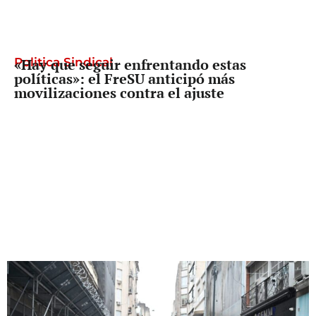
Politica Sindical
«Hay que seguir enfrentando estas
políticas»: el FreSU anticipó más
movilizaciones contra el ajuste