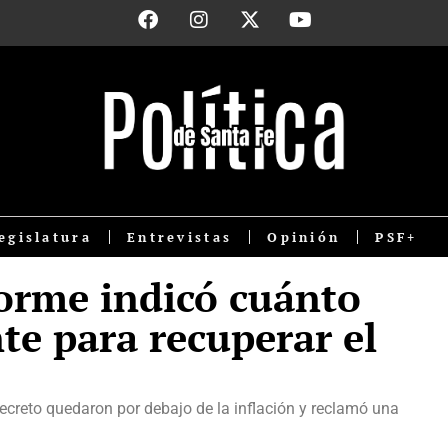
egislatura
Entrevistas
Opinión
PSF+
orme indicó cuánto
te para recuperar el
creto quedaron por debajo de la inflación y reclamó una