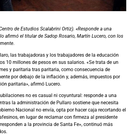
Centro de Estudios Scalabrini Ortiz). «Responde a una
lo afirmó el titular de Sadop Rosario, Martín Lucero, con los
emente
.
laro, las trabajadoras y los trabajadores de la educación
s 10 millones de pesos en sus salarios. «Se trata de un
es y paritaria tras paritaria, como consecuencia de
ente por debajo de la inflación y, además, impuestos por
ión paritaria», afirmó Lucero.
s jubilaciones no es casual ni coyuntural: responde a una
entras la administración de Pullaro sostiene que necesita
obierno Nacional no envía, opta por hacer caja recortando el
afesinos, en lugar de reclamar con firmeza al presidente
orresponden a la provincia de Santa Fe», continuó más
dos.