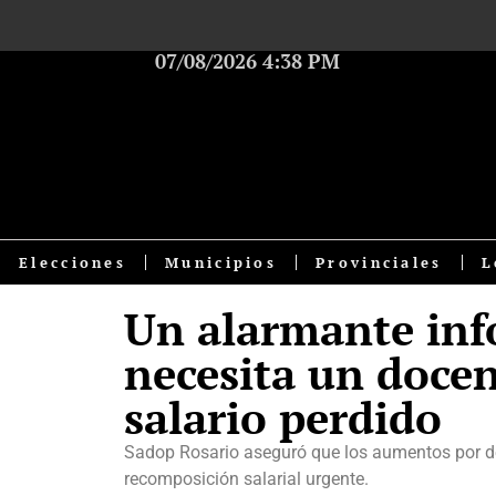
07/08/2026 4:38 PM
Elecciones
Municipios
Provinciales
L
Un alarmante inf
necesita un docen
salario perdido
Sadop Rosario aseguró que los aumentos por de
recomposición salarial urgente.