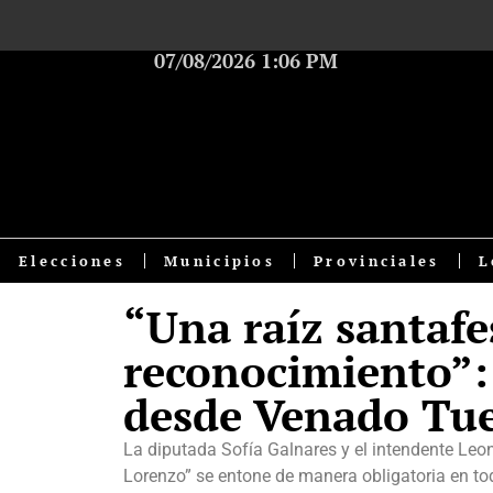
07/08/2026 1:06 PM
Elecciones
Municipios
Provinciales
L
“Una raíz santaf
reconocimiento”: 
desde Venado Tu
La diputada Sofía Galnares y el intendente Leo
Lorenzo” se entone de manera obligatoria en tod