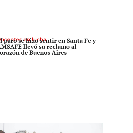
ocentes en lucha
l paro se hizo sentir en Santa Fe y
MSAFE llevó su reclamo al
orazón de Buenos Aires