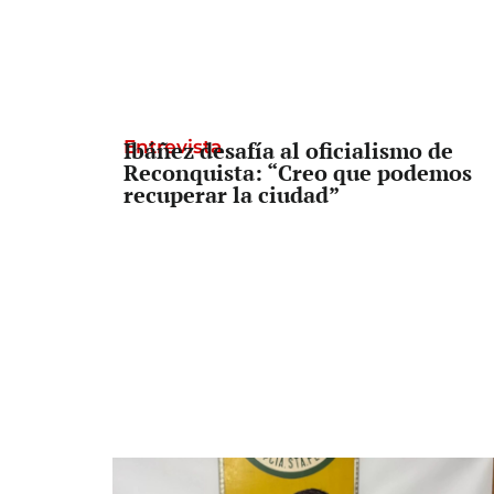
Entrevista
Ibáñez desafía al oficialismo de
Reconquista: “Creo que podemos
recuperar la ciudad”