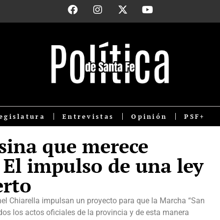
egislatura
Entrevistas
Opinión
PSF+
esina que merece
El impulso de una ley
erto
nel Chiarella impulsan un proyecto para que la Marcha “San
os los actos oficiales de la provincia y de esta manera