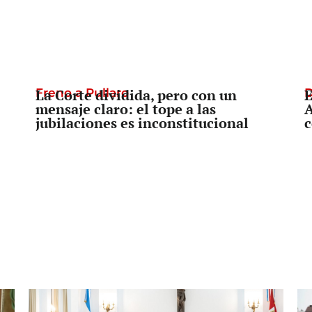
Freno a Pullaro
La Corte dividida, pero con un
D
E
mensaje claro: el tope a las
A
jubilaciones es inconstitucional
c