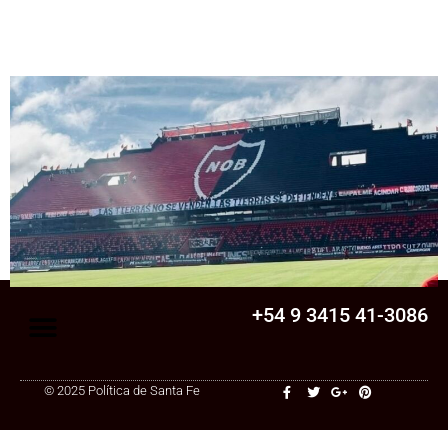
Senado
La Legislatura aprobó una ley clave para
una cooperativa de Santa Fe: ¿qué
cambia?
+54 9 3415 41-3086
© 2025 Política de Santa Fe