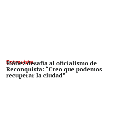
Entrevista
Ibáñez desafía al oficialismo de
Reconquista: “Creo que podemos
recuperar la ciudad”