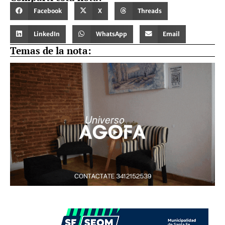
Facebook
X
Threads
LinkedIn
WhatsApp
Email
Temas de la nota: