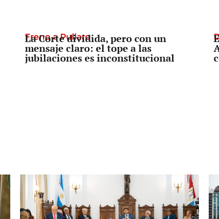
Freno a Pullaro
La Corte dividida, pero con un
D
E
mensaje claro: el tope a las
A
jubilaciones es inconstitucional
c