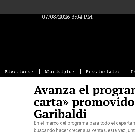
07/08/2026 3:04 PM
Elecciones
Municipios
Provinciales
L
Avanza el program
carta» promovido
Garibaldi
En el marco del programa para todo el departam
buscando hacer crecer sus ventas, esta vez junt