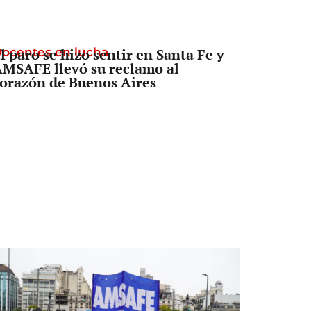
ocentes en lucha
l paro se hizo sentir en Santa Fe y
MSAFE llevó su reclamo al
orazón de Buenos Aires