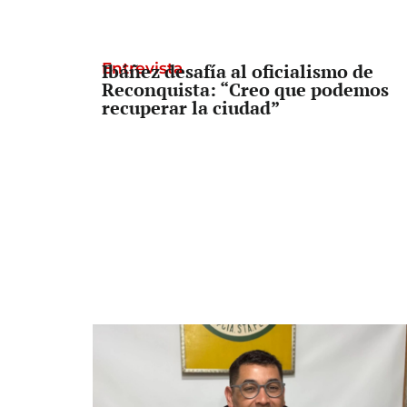
Entrevista
Ibáñez desafía al oficialismo de
Reconquista: “Creo que podemos
recuperar la ciudad”