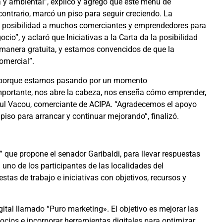
 y ambiental”, explicó y agregó que este menú de
l contrario, marcó un piso para seguir creciendo. La
a la posibilidad a muchos comerciantes y emprendedores para
io”, y aclaró que Iniciativas a la Carta da la posibilidad
 manera gratuita, y estamos convencidos de que la
omercial”.
a porque estamos pasando por un momento
mportante, nos abre la cabeza, nos enseña cómo emprender,
aul Vacou, comerciante de ACIPA. “Agradecemos el apoyo
piso para arrancar y continuar mejorando”, finalizó.
s” que propone el senador Garibaldi, para llevar respuestas
uno de los participantes de las localidades del
tas de trabajo e iniciativas con objetivos, recursos y
gital llamado “Puro marketing». El objetivo es mejorar las
ocios e incorporar herramientas digitales para optimizar