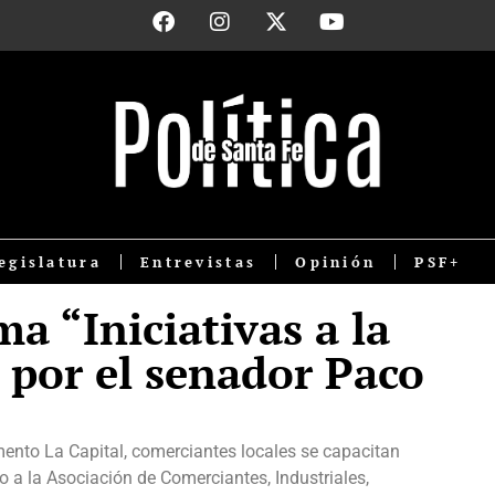
egislatura
Entrevistas
Opinión
PSF+
a “Iniciativas a la
 por el senador Paco
ento La Capital, comerciantes locales se capacitan
o a la Asociación de Comerciantes, Industriales,