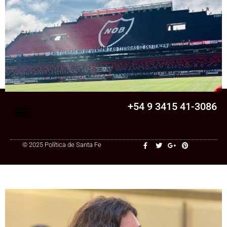
Senado
La Legislatura aprobó una ley clave para
una cooperativa de Santa Fe: ¿qué
cambia?
+54 9 3415 41-3086
© 2025 Política de Santa Fe