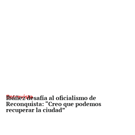
Entrevista
Ibáñez desafía al oficialismo de
Reconquista: “Creo que podemos
recuperar la ciudad”