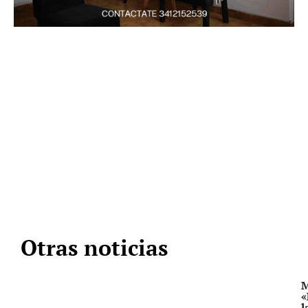
Otras noticias
M
«
l