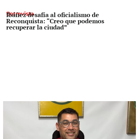
Entrevista
Ibáñez desafía al oficialismo de
Reconquista: “Creo que podemos
recuperar la ciudad”
Freno a Pullaro