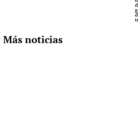
d
g
d
t
Más noticias