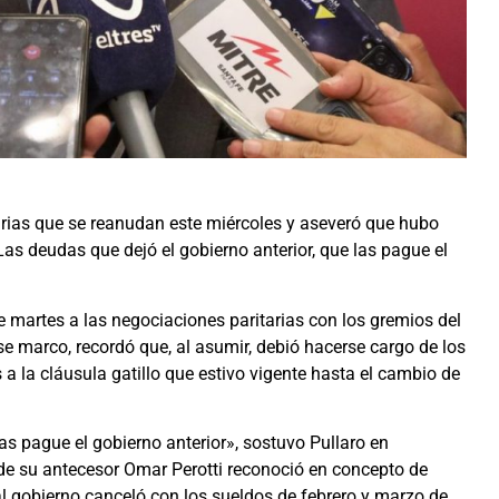
tarias que se reanudan este miércoles y aseveró que hubo
as deudas que dejó el gobierno anterior, que las pague el
te martes a las negociaciones paritarias con los gremios del
se marco, recordó que, al asumir, debió hacerse cargo de los
 la cláusula gatillo que estivo vigente hasta el cambio de
as pague el gobierno anterior», sostuvo Pullaro en
 de su antecesor Omar Perotti reconoció en concepto de
ual gobierno canceló con los sueldos de febrero y marzo de