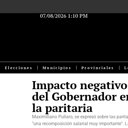
07/08/2026 1:10 PM
Elecciones
Municipios
Provinciales
L
Impacto negativo 
del Gobernador e
la paritaria
Maximiliano Pullaro, se expresó sobre las pari
"una recomposición salarial muy importante". La