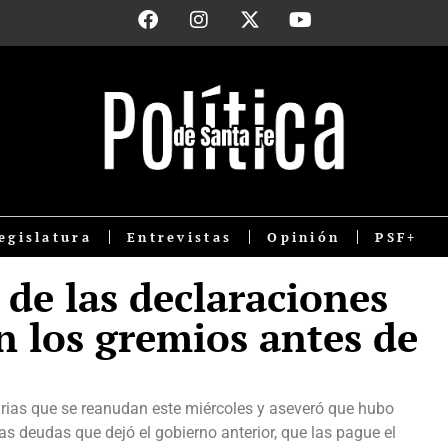
egislatura
Entrevistas
Opinión
PSF+
de las declaraciones
n los gremios antes de
tarias que se reanudan este miércoles y aseveró que hubo
s deudas que dejó el gobierno anterior, que las pague el