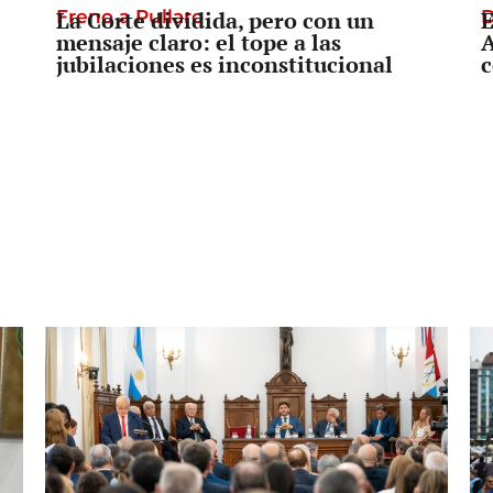
Freno a Pullaro
La Corte dividida, pero con un
D
E
mensaje claro: el tope a las
A
jubilaciones es inconstitucional
c
Prevención o Censura
Tras el secuestro de una bandera en
L
Newell’s, la pregunta política es:
p