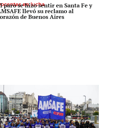
ocentes en lucha
l paro se hizo sentir en Santa Fe y
MSAFE llevó su reclamo al
orazón de Buenos Aires
Senado
a Legislatura aprobó una ley clave
ara una cooperativa de Santa Fe: