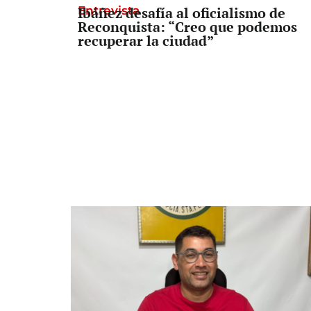
Entrevista
Ibáñez desafía al oficialismo de
Reconquista: “Creo que podemos
recuperar la ciudad”
Informe lapidario
El informe que complica al
Gobierno: los salarios estatales