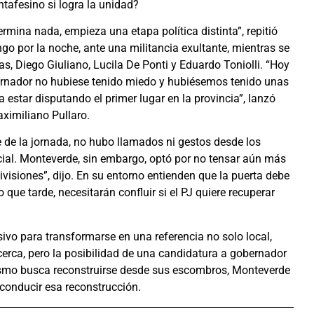
ntafesino si logra la unidad?
rmina nada, empieza una etapa política distinta”, repitió
go por la noche, ante una militancia exultante, mientras se
, Diego Giuliano, Lucila De Ponti y Eduardo Toniolli. “Hoy
bernador no hubiese tenido miedo y hubiésemos tenido unas
star disputando el primer lugar en la provincia”, lanzó
aximiliano Pullaro.
rre de la jornada, no hubo llamados ni gestos desde los
ficial. Monteverde, sin embargo, optó por no tensar aún más
visiones”, dijo. En su entorno entienden que la puerta debe
ue tarde, necesitarán confluir si el PJ quiere recuperar
sivo para transformarse en una referencia no solo local,
cerca, pero la posibilidad de una candidatura a gobernador
ismo busca reconstruirse desde sus escombros, Monteverde
 conducir esa reconstrucción.