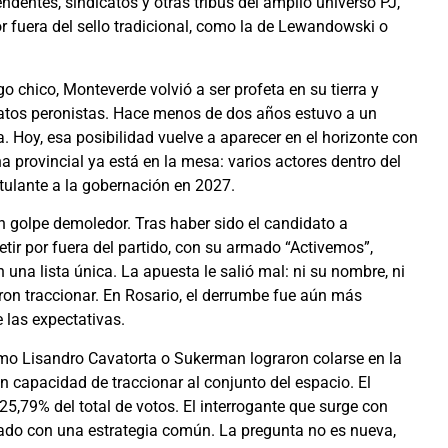
ndentes, sindicatos y otras tribus del amplio universo PJ,
r fuera del sello tradicional, como la de Lewandowski o
 chico, Monteverde volvió a ser profeta en su tierra y
datos peronistas. Hace menos de dos años estuvo a un
 Hoy, esa posibilidad vuelve a aparecer en el horizonte con
a provincial ya está en la mesa: varios actores dentro del
ulante a la gobernación en 2027.
n golpe demoledor. Tras haber sido el candidato a
tir por fuera del partido, con su armado “Activemos”,
na lista única. La apuesta le salió mal: ni su nombre, ni
raron traccionar. En Rosario, el derrumbe fue aún más
 las expectativas.
omo Lisandro Cavatorta o Sukerman lograron colarse en la
n capacidad de traccionar al conjunto del espacio. El
25,79% del total de votos. El interrogante que surge con
iado con una estrategia común. La pregunta no es nueva,