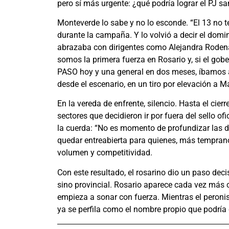
pero sí más urgente: ¿qué podría lograr el PJ sa
Monteverde lo sabe y no lo esconde. “El 13 no te
durante la campaña. Y lo volvió a decir el domin
abrazaba con dirigentes como Alejandra Rodenas
somos la primera fuerza en Rosario y, si el go
PASO hoy y una general en dos meses, íbamos a e
desde el escenario, en un tiro por elevación a M
En la vereda de enfrente, silencio. Hasta el cie
sectores que decidieron ir por fuera del sello o
la cuerda: “No es momento de profundizar las di
quedar entreabierta para quienes, más temprano q
volumen y competitividad.
Con este resultado, el rosarino dio un paso deci
sino provincial. Rosario aparece cada vez más 
empieza a sonar con fuerza. Mientras el peron
ya se perfila como el nombre propio que podría