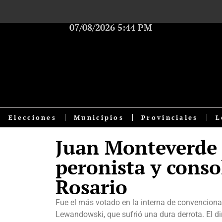
07/08/2026 5:44 PM
Elecciones
Municipios
Provinciales
L
Juan Monteverde 
peronista y conso
Rosario
Fue el más votado en la interna de convenciona
Lewandowski, que sufrió una dura derrota. El di