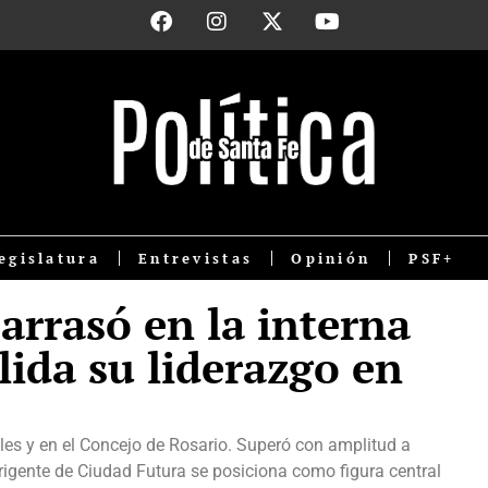
egislatura
Entrevistas
Opinión
PSF+
arrasó en la interna
lida su liderazgo en
les y en el Concejo de Rosario. Superó con amplitud a
rigente de Ciudad Futura se posiciona como figura central