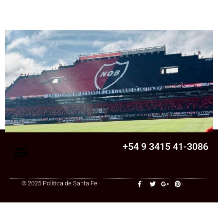
Senado
La Legislatura aprobó una ley clave para
una cooperativa de Santa Fe: ¿qué
cambia?
+54 9 3415 41-3086
© 2025 Política de Santa Fe