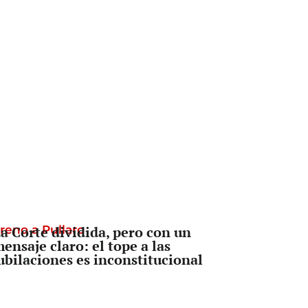
reno a Pullaro
a Corte dividida, pero con un
ensaje claro: el tope a las
ubilaciones es inconstitucional