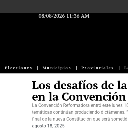
08/08/2026 11:36 AM
Elecciones
Municipios
Provinciales
L
Los desafíos de l
en la Convenció
La Convención Reformadora entró este lunes 18
temáticas continúan produciendo dictámenes, “
final de la nueva Constitución que será sometid
agosto 18, 2025