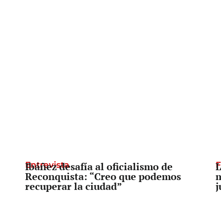
Entrevista
Ibáñez desafía al oficialismo de
F
L
Reconquista: “Creo que podemos
m
recuperar la ciudad”
j