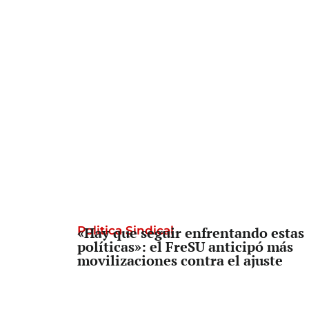
Politica Sindical
«Hay que seguir enfrentando estas
políticas»: el FreSU anticipó más
movilizaciones contra el ajuste