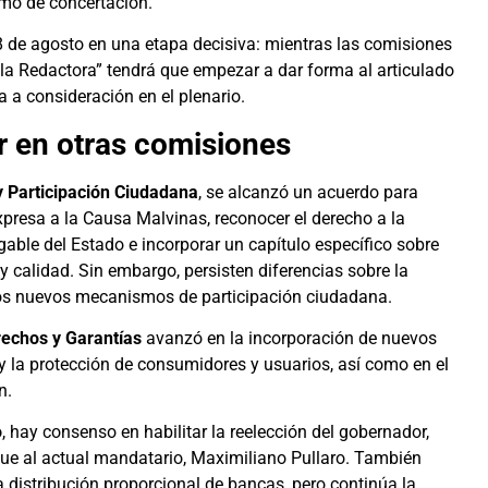
ismo de concertación.
 de agosto en una etapa decisiva: mientras las comisiones
la Redactora” tendrá que empezar a dar forma al articulado
a a consideración en el plenario.
r en otras comisiones
 Participación Ciudadana
, se alcanzó un acuerdo para
expresa a la Causa Malvinas, reconocer el derecho a la
able del Estado e incorporar un capítulo específico sobre
y calidad. Sin embargo, persisten diferencias sobre la
y los nuevos mecanismos de participación ciudadana.
rechos y Garantías
avanzó en la incorporación de nuevos
 y la protección de consumidores y usuarios, así como en el
n.
o
, hay consenso en habilitar la reelección del gobernador,
que al actual mandatario, Maximiliano Pullaro. También
 distribución proporcional de bancas, pero continúa la