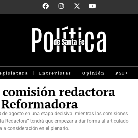
egislatura
Entrevistas
Opinión
PSF+
a comisión redactora
n Reformadora
 de agosto en una etapa decisiva: mientras las comisiones
la Redactora” tendrá que empezar a dar forma al articulado
a a consideración en el plenario.