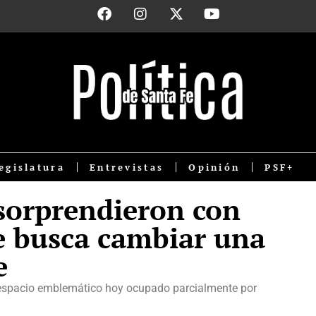
egislatura
Entrevistas
Opinión
PSF+
 sorprendieron con
ue busca cambiar una
e
n espacio emblemático hoy ocupado parcialmente por