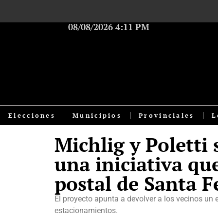
08/08/2026 4:11 PM
Elecciones
Municipios
Provinciales
L
Michlig y Poletti
una iniciativa q
postal de Santa F
El proyecto apunta a devolver a los vecinos u
estacionamientos.