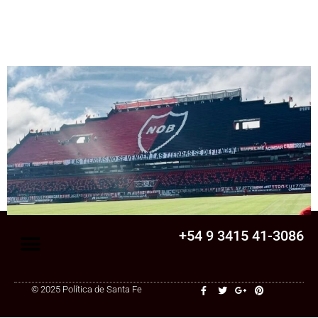
Senado
La Legislatura aprobó una ley clave para
una cooperativa de Santa Fe: ¿qué
cambia?
+54 9 3415 41-3086
© 2025 Política de Santa Fe