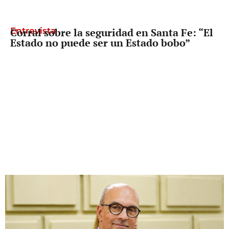
Entrevista
Corral sobre la seguridad en Santa Fe: “El
Estado no puede ser un Estado bobo”
Diputado Provincial
Palo Oliver busca que reclamarle los