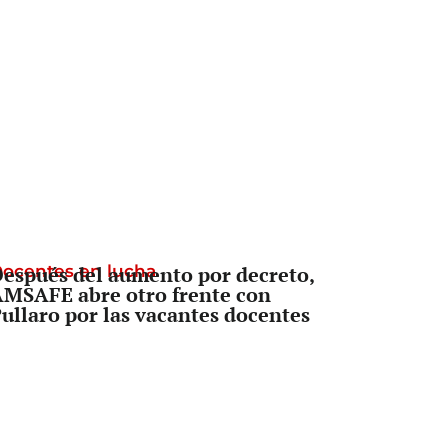
ocentes en lucha
espués del aumento por decreto,
MSAFE abre otro frente con
ullaro por las vacantes docentes