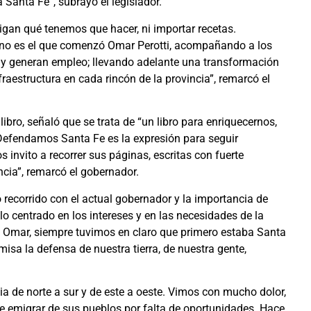
 Santa Fe”, subrayó el legislador.
gan qué tenemos que hacer, ni importar recetas.
ino es el que comenzó Omar Perotti, acompañando a los
or y generan empleo; llevando adelante una transformación
fraestructura en cada rincón de la provincia”, remarcó el
 libro, señaló que se trata de “un libro para enriquecernos,
Defendamos Santa Fe es la expresión para seguir
s invito a recorrer sus páginas, escritas con fuerte
cia”, remarcó el gobernador.
o recorrido con el actual gobernador y la importancia de
o centrado en los intereses y en las necesidades de la
o a Omar, siempre tuvimos en claro que primero estaba Santa
sa la defensa de nuestra tierra, de nuestra gente,
ia de norte a sur y de este a oeste. Vimos con mucho dolor,
 emigrar de sus pueblos por falta de oportunidades. Hace