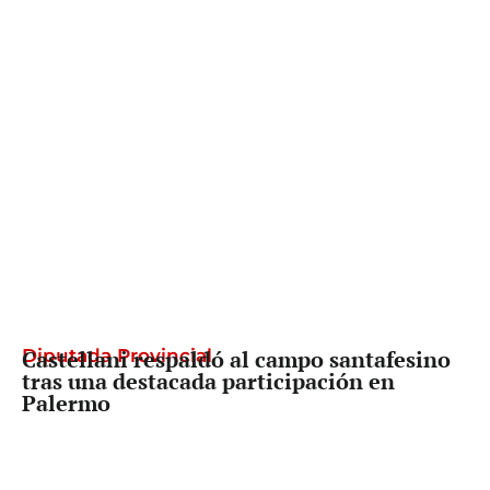
Diputada Provincial
Castellani respaldó al campo santafesino
tras una destacada participación en
Palermo