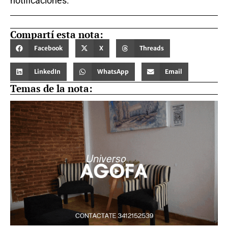
notificaciones.
Compartí esta nota:
Facebook
X
Threads
LinkedIn
WhatsApp
Email
Temas de la nota: