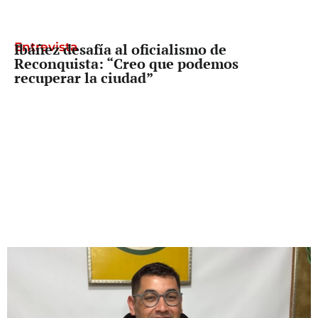
Entrevista
Ibáñez desafía al oficialismo de
Reconquista: “Creo que podemos
recuperar la ciudad”