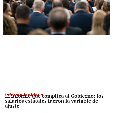
Buenos Aires
Informe lapidario
El informe que complica al Gobierno: los
salarios estatales fueron la variable de
ajuste