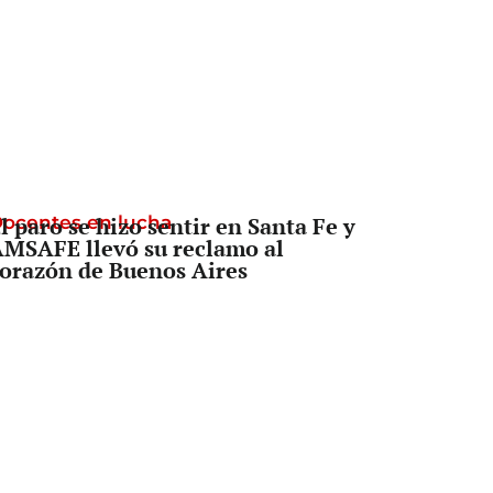
ocentes en lucha
l paro se hizo sentir en Santa Fe y
MSAFE llevó su reclamo al
orazón de Buenos Aires