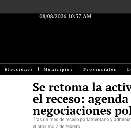
08/08/2026 10:57 AM
Elecciones
Municipios
Provinciales
L
Se retoma la activ
el receso: agenda
negociaciones pol
Tras un mes de receso parlamentario y administ
el próximo 2 de febrero