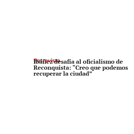
Entrevista
Ibáñez desafía al oficialismo de
Reconquista: “Creo que podemos
recuperar la ciudad”