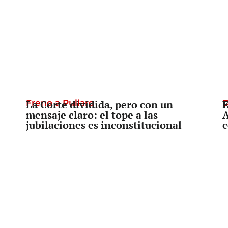
Freno a Pullaro
La Corte dividida, pero con un
D
E
mensaje claro: el tope a las
A
jubilaciones es inconstitucional
c