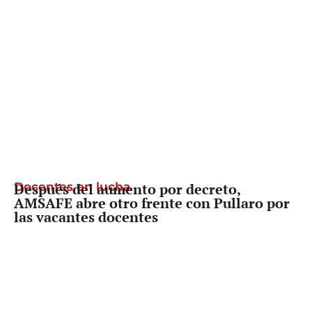
Docentes en lucha
Después del aumento por decreto,
AMSAFE abre otro frente con Pullaro por
las vacantes docentes