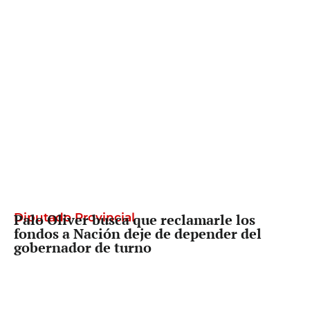
Diputado Provincial
Palo Oliver busca que reclamarle los
fondos a Nación deje de depender del
gobernador de turno