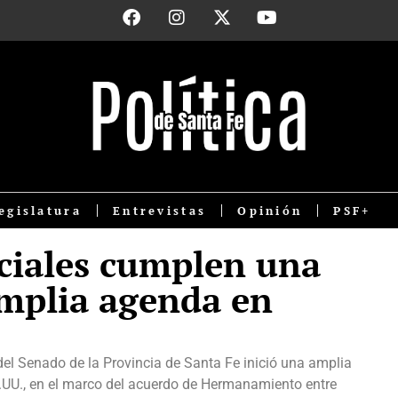
egislatura
Entrevistas
Opinión
PSF+
ciales cumplen una
mplia agenda en
del Senado de la Provincia de Santa Fe inició una amplia
E.UU., en el marco del acuerdo de Hermanamiento entre