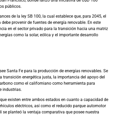
 San Francisco, donde lanzó una iniciativa de U$D 100
ios públicos.
nces de la ley SB 100, la cual establece que, para 2045, el
 debe provenir de fuentes de energía renovable. En este
cia en el sector privado para la transición hacia una matriz
ergías como la solar, eólica y el importante desarrollo
osee Santa Fe para la producción de energías renovables. Se
transición energética justa, la importancia del apoyo del
 carbono como el californiano como herramienta para
 industrias.
as que existen entre ambos estados en cuanto a capacidad de
ehículos eléctricos, así como el reducido parque automotor
llí se planteó la ventaja comparativa que posee nuestra