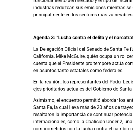
funcionamiento del mercado y el tipo de incent
industrias reduzcan sus emisiones mientras se 
principalmente en los sectores más vulnerables
Agenda 3: “Lucha contra el delito y el narcotrá
La Delegación Oficial del Senado de Santa Fe f
California, Mike McGuire, quién ocupa un rol cen
cuenta que el Presidente pro tempore actúa com
en asuntos tanto estatales como federales.
En la reunión, los representantes del Poder Legi
ejes prioritarios actuales del Gobierno de Santa F
Asimismo, el encuentro permitió abordar los ante
Santa Fe, la cual lleva más de 20 años de trayec
resaltaron la importancia de continuar potencia
internacionales, como la Coalición Under 2, un
comprometidos con la lucha contra el cambio c