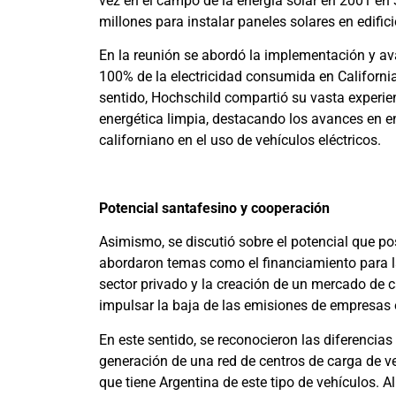
vez en el campo de la energía solar en 2001 en
millones para instalar paneles solares en edific
En la reunión se abordó la implementación y ava
100% de la electricidad consumida en California
sentido, Hochschild compartió su vasta experien
energética limpia, destacando los avances en en
californiano en el uso de vehículos eléctricos.
Potencial santafesino y cooperación
Asimismo, se discutió sobre el potencial que p
abordaron temas como el financiamiento para la 
sector privado y la creación de un mercado de
impulsar la baja de las emisiones de empresas e
En este sentido, se reconocieron las diferenci
generación de una red de centros de carga de v
que tiene Argentina de este tipo de vehículos. A