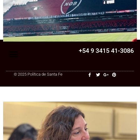
Senado
La Legislatura aprobó una ley clave para
una cooperativa de Santa Fe: ¿qué
cambia?
+54 9 3415 41-3086
© 2025 Política de Santa Fe