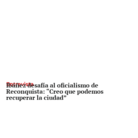
Entrevista
Ibáñez desafía al oficialismo de
Reconquista: “Creo que podemos
recuperar la ciudad”