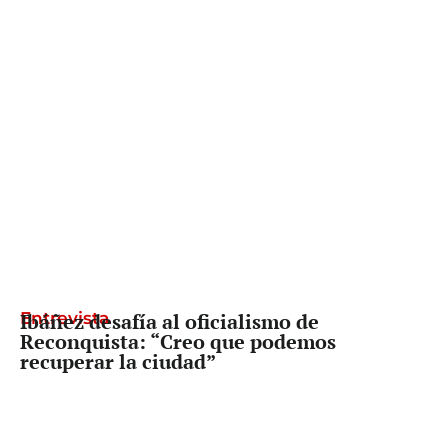
Entrevista
Ibáñez desafía al oficialismo de
Reconquista: “Creo que podemos
recuperar la ciudad”