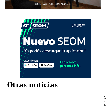
Otras noticias
M
«
l