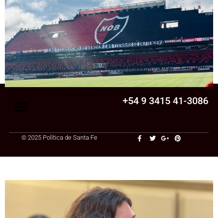
Senado
La Legislatura aprobó una ley clave para
una cooperativa de Santa Fe: ¿qué
cambia?
+54 9 3415 41-3086
© 2025 Política de Santa Fe