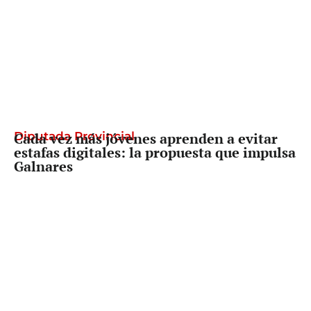
Diputada Provincial
Cada vez más jóvenes aprenden a evitar
estafas digitales: la propuesta que impulsa
Galnares