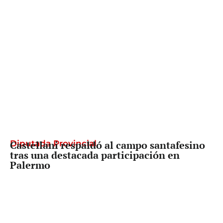
Diputada Provincial
Castellani respaldó al campo santafesino
tras una destacada participación en
Palermo