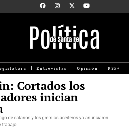
egislatura
Entrevistas
Opinión
PSF+
n: Cortados los
jadores inician
a
ago de salarios y los gremios aceiteros ya anunciaron
 trabajo.