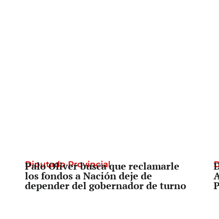
Diputado Provincial
Palo Oliver busca que reclamarle
D
D
los fondos a Nación deje de
A
depender del gobernador de turno
P