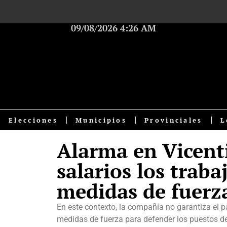
09/08/2026 4:26 AM
Elecciones
Municipios
Provinciales
L
Alarma en Vicenti
salarios los traba
medidas de fuerz
En este contexto, la compañía no garantiza el p
medidas de fuerza para defender los puestos de