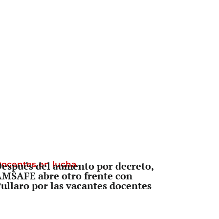
ocentes en lucha
espués del aumento por decreto,
MSAFE abre otro frente con
ullaro por las vacantes docentes